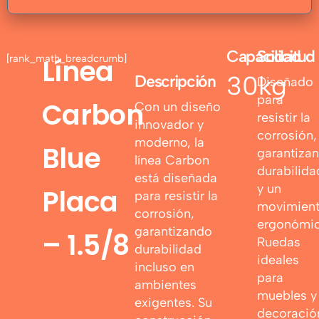
Capacidad
Solicitud
[rank_math_breadcrumb]
Línea
30kg
Descripción
Diseñado
para
Carbon
Con un diseño
resistir la
innovador y
corrosión,
moderno, la
Blue
garantiza
línea Carbon
durabilida
está diseñada
y un
Placa
para resistir la
movimien
corrosión,
ergonómic
garantizando
– 1.5/8
Ruedas
durabilidad
ideales
incluso en
para
ambientes
muebles y
exigentes. Su
decoració