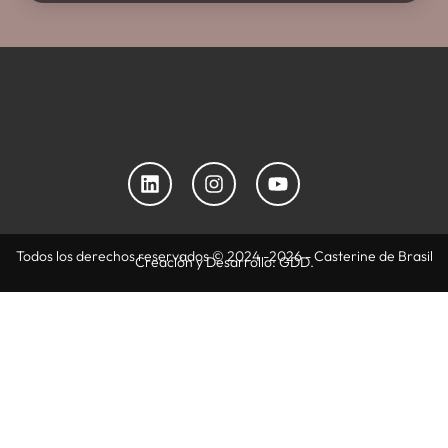
Linkedin
Instagram
Youtube
Todos los derechos reservados © 2024 -2026 - Casterine de Brasil
Creación y Desarrollo: GDD.