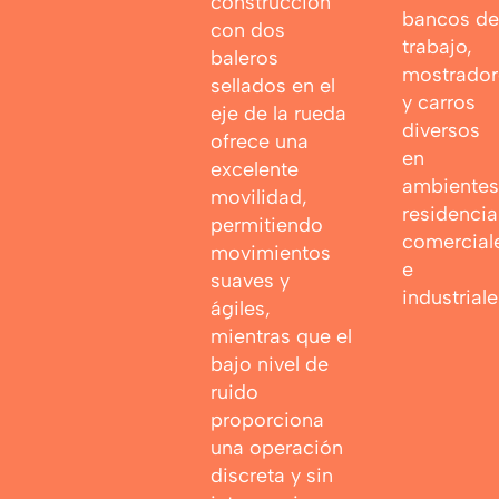
construcción
bancos de
con dos
trabajo,
baleros
mostrador
sellados en el
y carros
eje de la rueda
diversos
ofrece una
en
excelente
ambientes
movilidad,
residencia
permitiendo
comercial
movimientos
e
suaves y
industriale
ágiles,
mientras que el
bajo nivel de
ruido
proporciona
una operación
discreta y sin