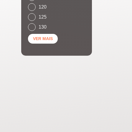
120
125
130
VER MAIS