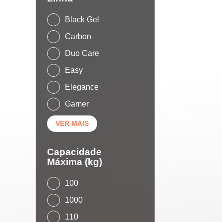
Black Gel
Carbon
Duo Care
Easy
Elegance
Gamer
VER MAIS
Capacidade
Máxima (kg)
100
1000
110